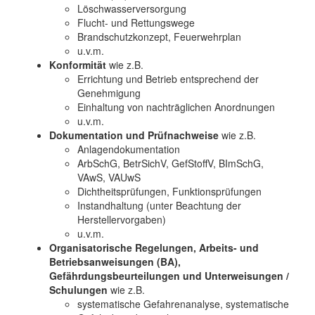
Löschwasserversorgung
Flucht- und Rettungswege
Brandschutzkonzept, Feuerwehrplan
u.v.m.
Konformität
wie z.B.
Errichtung und Betrieb entsprechend der
Genehmigung
Einhaltung von nachträglichen Anordnungen
u.v.m.
Dokumentation und Prüfnachweise
wie z.B.
Anlagendokumentation
ArbSchG, BetrSichV, GefStoffV, BImSchG,
VAwS, VAUwS
Dichtheitsprüfungen, Funktionsprüfungen
Instandhaltung (unter Beachtung der
Herstellervorgaben)
u.v.m.
Organisatorische Regelungen, Arbeits- und
Betriebsanweisungen (BA),
Gefährdungsbeurteilungen und Unterweisungen /
Schulungen
wie z.B.
systematische Gefahrenanalyse, systematische